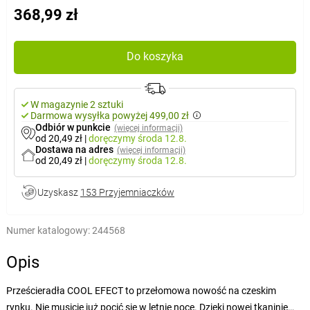
368,99 zł
Do koszyka
W magazynie 2 sztuki
Darmowa wysyłka powyżej 499,00 zł
Odbiór w punkcie
(więcej informacji)
od 20,49 zł
|
doręczymy
środa 12.8.
Dostawa na adres
(więcej informacji)
od 20,49 zł
|
doręczymy
środa 12.8.
Uzyskasz
153 Przyjemniaczków
Numer katalogowy:
244568
Opis
Prześcieradła COOL EFECT to przełomowa nowość na czeskim
rynku. Nie musicie już pocić się w letnie noce. Dzięki nowej tkaninie