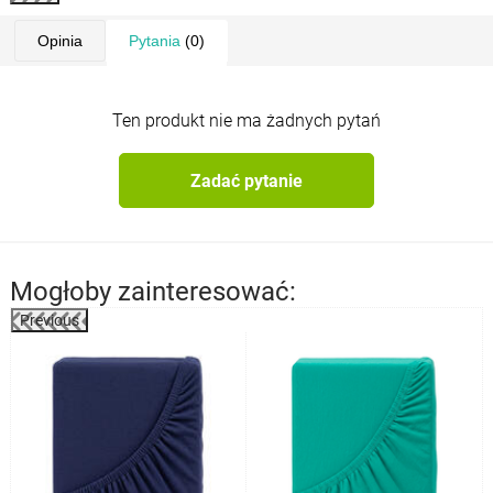
Odporność na pranie
Opatentowana technologia
Opinia
Pytania
(0)
Certyfikat Oeko-Tex® dla materiału
Ten produkt nie ma żadnych pytań
Zadać pytanie
Mogłoby zainteresować:
Previous