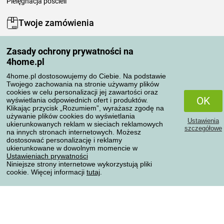
Pielęgnacja pościeli
Twoje zamówienia
Moje konto
Zasady ochrony prywatności na
Moje zamówienia
4home.pl
Reklamacje
Odstąpienie od umowy
4home.pl dostosowujemy do Ciebie. Na podstawie
Twojego zachowania na stronie używamy plików
Zasady przetwarzania recenzji
cookies w celu personalizacji jej zawartości oraz
OK
wyświetlania odpowiednich ofert i produktów.
Klikając przycisk „Rozumiem”, wyrażasz zgodę na
Sposoby transportu
używanie plików cookies do wyświetlania
Ustawienia
ukierunkowanych reklam w sieciach reklamowych
szczegółowe
na innych stronach internetowych. Możesz
dostosować personalizację i reklamy
Metody płatności
ukierunkowane w dowolnym momencie w
Ustawieniach prywatności
Niniejsze strony internetowe wykorzystują pliki
cookie. Więcej informacji
tutaj
.
Niezawodny sklep