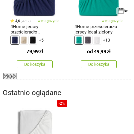
8x
4,6
w magazynie
w magazynie
470x
4Home jersey
4Home prześcieradło
prześcieradło
jersey Ideal zielony
ciemnoniebieski, 180 x
+5
+13
200 cm
79,99
zł
od
49,99
zł
Do koszyka
Do koszyka
Next
Ostatnio oglądane
-2%