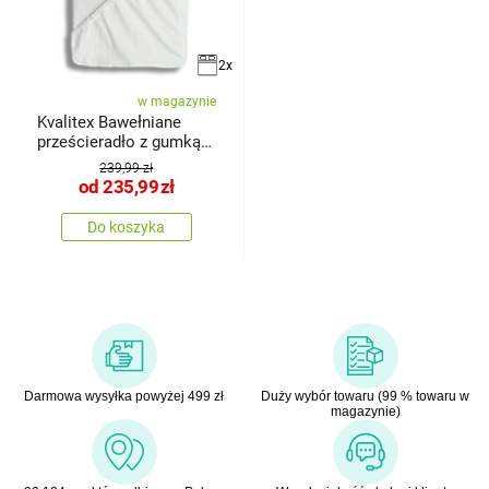
2x
w magazynie
Kvalitex Bawełniane
prześcieradło z gumką
COOL
239,99 zł
od
235,99
zł
Do koszyka
Darmowa wysyłka powyżej 499 zł
Duży wybór towaru (99 % towaru w
magazynie)