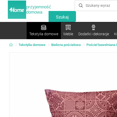
przyjemność
domowa
Tekstylia domowe
Meble
Dodatki i dekoracje
K
Tekstylia domowe
Bielizna pościelowa
Pościel bawełniana