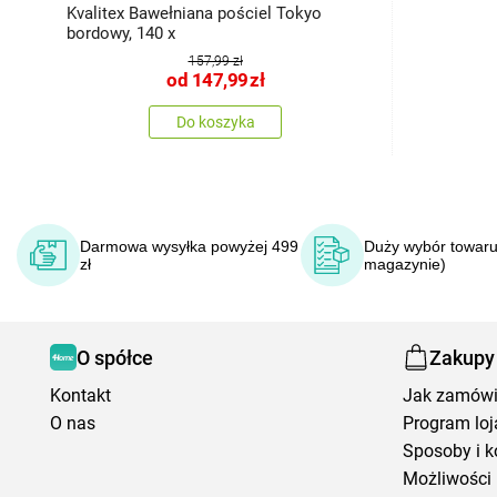
Kvalitex Bawełniana pościel Tokyo
bordowy, 140 x
157,99 zł
od
147,99
zł
Do koszyka
Darmowa wysyłka powyżej 499
Duży wybór towaru
zł
magazynie)
O spółce
Zakupy
Kontakt
Jak zamów
O nas
Program loj
Sposoby i k
Możliwości 