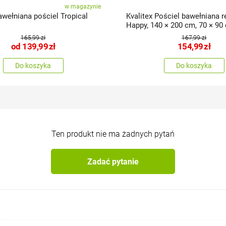
w magazynie
awełniana pościel Tropical
Kvalitex Pościel bawełniana r
Happy, 140 × 200 cm, 70 × 90
165,99 zł
167,99 zł
od
139,99
zł
154,99
zł
Do koszyka
Do koszyka
Ten produkt nie ma żadnych pytań
Zadać pytanie