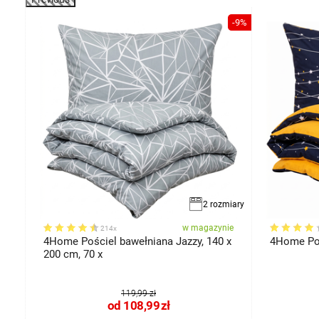
-10%
-9%
2 rozmiary
ie
w magazynie
214x
4Home Pościel bawełniana Jazzy, 140 x
4Home Poś
200 cm, 70 x
119,99 zł
od
108,99
zł