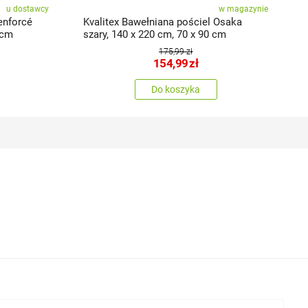
u dostawcy
w magazynie
enforcé
Kvalitex Bawełniana pościel Osaka
 cm
szary, 140 x 220 cm, 70 x 90 cm
175,99 zł
154,99
zł
Do koszyka