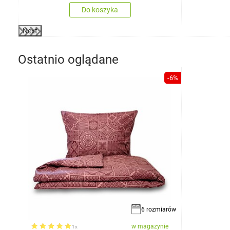
Do koszyka
Next
Ostatnio oglądane
-6%
6 rozmiarów
w magazynie
1x