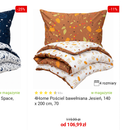
-25%
-11%
4 rozmiary
w magazynie
w magazynie
93x
 Space,
4Home Pościel bawełniana Jesień, 140
4
x 200 cm, 70
119,99 zł
od
106,99
zł