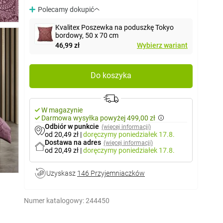
Polecamy dokupić
Kvalitex Poszewka na poduszkę Tokyo
bordowy, 50 x 70 cm
46,99 zł
Wybierz wariant
Do koszyka
W magazynie
Darmowa wysyłka powyżej 499,00 zł
Odbiór w punkcie
(więcej informacji)
od 20,49 zł
|
doręczymy
poniedziałek 17.8.
Dostawa na adres
(więcej informacji)
od 20,49 zł
|
doręczymy
poniedziałek 17.8.
Uzyskasz
146 Przyjemniaczków
Numer katalogowy:
244450