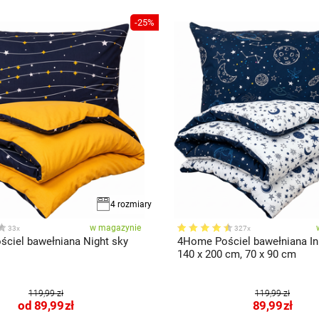
-25%
4 rozmiary
w magazynie
33x
327x
ciel bawełniana Night sky
4Home Pościel bawełniana In
140 x 200 cm, 70 x 90 cm
119,99 zł
119,99 zł
od
89,99
zł
89,99
zł