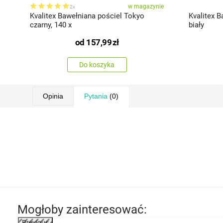
w magazynie
2x
Kvalitex Bawełniana pościel Tokyo
Kvalitex B
czarny, 140 x
biały
od
157,99
zł
Do koszyka
Opinia
Pytania
(0)
Mogłoby zainteresować:
Previous