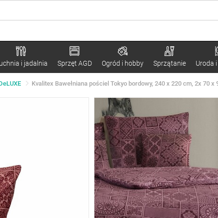
uchnia i jadalnia
Sprzęt AGD
Ogród i hobby
Sprzątanie
Uroda i
 DeLUXE
Kvalitex Bawełniana pościel Tokyo bordowy, 240 x 220 cm, 2x 70 x