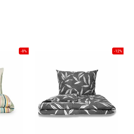
-8%
-12%