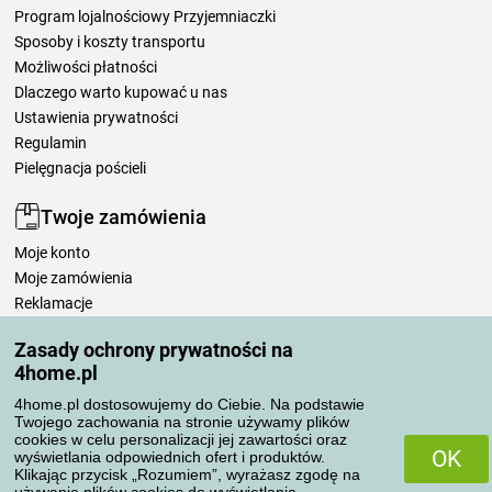
Program lojalnościowy Przyjemniaczki
Sposoby i koszty transportu
Możliwości płatności
Dlaczego warto kupować u nas
Ustawienia prywatności
Regulamin
Pielęgnacja pościeli
Twoje zamówienia
Moje konto
Moje zamówienia
Reklamacje
Odstąpienie od umowy
Zasady ochrony prywatności na
Zasady przetwarzania recenzji
4home.pl
4home.pl dostosowujemy do Ciebie. Na podstawie
Sposoby transportu
Twojego zachowania na stronie używamy plików
cookies w celu personalizacji jej zawartości oraz
OK
wyświetlania odpowiednich ofert i produktów.
Klikając przycisk „Rozumiem”, wyrażasz zgodę na
Metody płatności