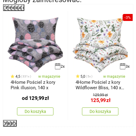
Previous
%
-3%
2x
3x
4,5
w magazynie
5,0
w magazynie
331x
5x
4Home Pościel z kory
4Home Pościel z kory
Pink illusion, 140 x
Wildflower Bliss, 140 x
220 cm, 70 x 90 cm
129,99 zł
od
129,99
zł
125,99
zł
Do koszyka
Do koszyka
Next