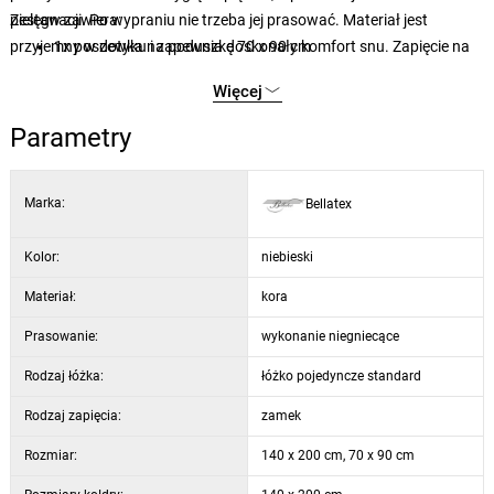
pielęgnacji. Po wypraniu nie trzeba jej prasować. Materiał jest
Zestaw zawiera:
przyjemny w dotyku i zapewnia doskonały komfort snu. Zapięcie na
1x poszewka na poduszkę 70 x 90 cm
zamek błyskawiczny jest bardzo nowoczesne, wygodne i praktyczne.
1x poszewka na kołdrę 140 x 200 cm
Więcej
Ze względu na możliwość sprania kolorów w pralce automatycznej
zalecamy pranie pościeli na lewej stronie.
Parametry
Marka:
Bellatex
Kolor:
niebieski
Materiał:
kora
Prasowanie:
wykonanie niegniecące
Rodzaj łóżka:
łóżko pojedyncze standard
Rodzaj zapięcia:
zamek
Rozmiar:
140 x 200 cm, 70 x 90 cm