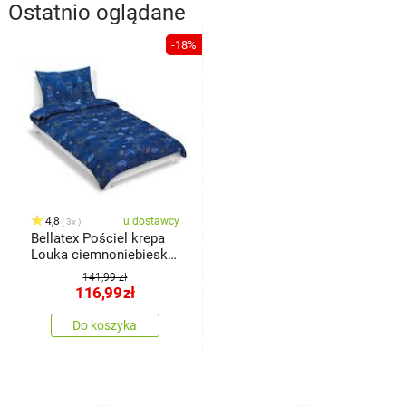
Ostatnio oglądane
-18%
4,8
u dostawcy
3x
Bellatex Pościel krepa
Louka ciemnoniebieska,
140x 200 cm, 70 x 90 cm
141,99 zł
116,99
zł
Do koszyka