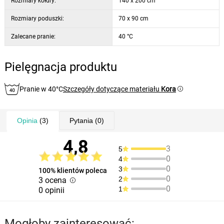
Rozmiary kołdry:
140 x 200 cm
Rozmiary poduszki:
70 x 90 cm
Zalecane pranie:
40 °C
Pielęgnacja produktu
Pranie w 40°C
Szczegóły dotyczące materiału
Kora
Opinia
(3)
Pytania
(0)
4,8
3
5
0
4
0
3
100% klientów poleca
0
2
3 ocena
0
1
0 opinii
Mogłoby zainteresować: