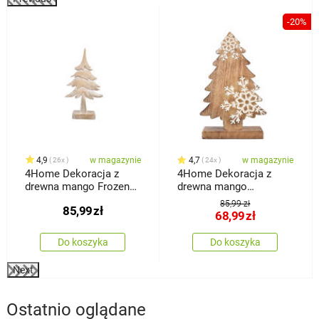
-20%
4,9
w magazynie
4,7
w magazynie
26x
24x
4Home Dekoracja z
4Home Dekoracja z
drewna mango Frozen
drewna mango
Tree, 30 cm
Snowflake Tree, 33 cm
85,99 zł
85,99
zł
68,99
zł
Do koszyka
Do koszyka
Next
Ostatnio oglądane