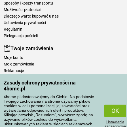
Sposoby i koszty transportu
Możliwości płatności
Dlaczego warto kupować u nas
Ustawienia prywatności
Regulamin
Pielęgnacja pościeli
Twoje zamówienia
Moje konto
Moje zamówienia
Reklamacje
Odstąpienie od umowy
Zasady ochrony prywatności na
Zasady przetwarzania recenzji
4home.pl
4home.pl dostosowujemy do Ciebie. Na podstawie
Sposoby transportu
Twojego zachowania na stronie używamy plików
cookies w celu personalizacji jej zawartości oraz
OK
wyświetlania odpowiednich ofert i produktów.
Klikając przycisk „Rozumiem”, wyrażasz zgodę na
Metody płatności
używanie plików cookies do wyświetlania
Ustawienia
ukierunkowanych reklam w sieciach reklamowych
szczegółowe