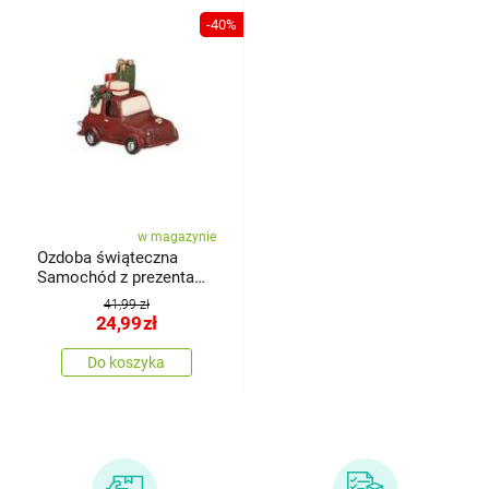
-40%
w magazynie
Ozdoba świąteczna
Samochód z prezentami,
czerwony, poliresin, z
41,99 zł
diodami LED
24,99
zł
Do koszyka