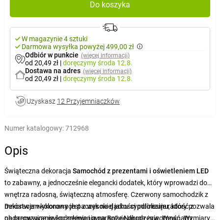
Do koszyka
W magazynie 4 sztuki
Darmowa wysyłka powyżej 499,00 zł
Odbiór w punkcie
(więcej informacji)
od 20,49 zł
|
doręczymy
środa 12.8.
Dostawa na adres
(więcej informacji)
od 20,49 zł
|
doręczymy
środa 12.8.
Uzyskasz
12 Przyjemniaczków
Numer katalogowy:
712968
Opis
Świąteczna dekoracja
Samochód z prezentami i oświetleniem LED
to zabawny, a jednocześnie elegancki dodatek, który wprowadzi do
wnętrza radosną, świąteczną atmosferę. Czerwony samochodzik z
mnóstwem kolorowych paczek na dachu symbolizuje radość z
Dekoracja wykonana jest z wysokiej jakości
poliresinu
, który pozwala
obdarowywania i oczekiwania na Boże Narodzenie. Wewnątrz
na precyzyjne wykończenie i gwarantuje długą żywotność. Wymiary 9