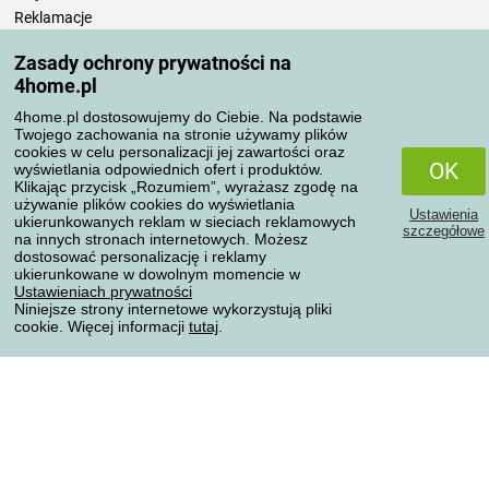
Reklamacje
Odstąpienie od umowy
Zasady ochrony prywatności na
Zasady przetwarzania recenzji
4home.pl
4home.pl dostosowujemy do Ciebie. Na podstawie
Sposoby transportu
Twojego zachowania na stronie używamy plików
cookies w celu personalizacji jej zawartości oraz
OK
wyświetlania odpowiednich ofert i produktów.
Klikając przycisk „Rozumiem”, wyrażasz zgodę na
Metody płatności
używanie plików cookies do wyświetlania
Ustawienia
ukierunkowanych reklam w sieciach reklamowych
szczegółowe
na innych stronach internetowych. Możesz
dostosować personalizację i reklamy
ukierunkowane w dowolnym momencie w
Niezawodny sklep
Ustawieniach prywatności
Niniejsze strony internetowe wykorzystują pliki
cookie. Więcej informacji
tutaj
.
Ochrona danych osobowych
Wszelkie prawa zastrzeżone © 2004-2026 4home, a.s.