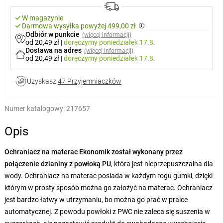
W magazynie
Darmowa wysyłka powyżej 499,00 zł
Odbiór w punkcie
(więcej informacji)
od 20,49 zł
|
doręczymy
poniedziałek 17.8.
Dostawa na adres
(więcej informacji)
od 20,49 zł
|
doręczymy
poniedziałek 17.8.
Uzyskasz
47 Przyjemniaczków
Numer katalogowy:
217657
Opis
Ochraniacz na materac Ekonomik został wykonany przez
połączenie dzianiny z powłoką PU
, która jest nieprzepuszczalna dla
wody. Ochraniacz na materac posiada w każdym rogu gumki, dzięki
którym w prosty sposób można go założyć na materac. Ochraniacz
jest bardzo łatwy w utrzymaniu, bo można go prać w pralce
automatycznej. Z powodu powłoki z PWC nie zaleca się suszenia w