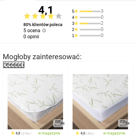
4,1
3
5
0
4
2
3
80% klientów poleca
0
2
5 ocena
0
1
0 opinii
Mogłoby zainteresować:
Previous
%
4x
5x
4,8
w magazynie
4,6
w magazynie
219x
55x