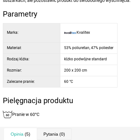
suszarkach, ale pozostawić produkt do swobodnego wyschnięcia.
Parametry
Marka:
Kvalitex
Materiał:
53% poliuretan, 47% poliester
Rodzaj łóżka:
łóżko podwójne standard
Rozmiar:
200 x 200 cm
Zalecane pranie:
60 °C
Pielęgnacja produktu
Pranie w 60°C
Opinia
(5)
Pytania
(0)