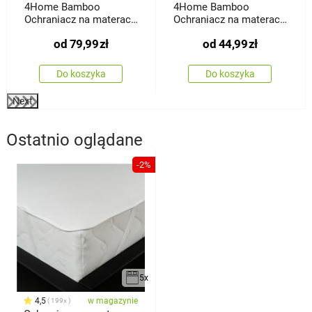
4Home Bamboo
4Home Bamboo
Ochraniacz na materac
Ochraniacz na materac
z gumką
z lamówką
od
79,99
zł
od
44,99
zł
Do koszyka
Do koszyka
Next
Ostatnio oglądane
-2%
5x
4,5
w magazynie
199x