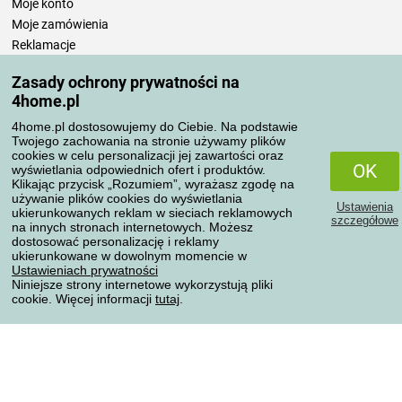
Moje konto
Moje zamówienia
Reklamacje
Odstąpienie od umowy
Zasady ochrony prywatności na
Zasady przetwarzania recenzji
4home.pl
4home.pl dostosowujemy do Ciebie. Na podstawie
Sposoby transportu
Twojego zachowania na stronie używamy plików
cookies w celu personalizacji jej zawartości oraz
OK
wyświetlania odpowiednich ofert i produktów.
Klikając przycisk „Rozumiem”, wyrażasz zgodę na
Metody płatności
używanie plików cookies do wyświetlania
Ustawienia
ukierunkowanych reklam w sieciach reklamowych
szczegółowe
na innych stronach internetowych. Możesz
dostosować personalizację i reklamy
ukierunkowane w dowolnym momencie w
Niezawodny sklep
Ustawieniach prywatności
Niniejsze strony internetowe wykorzystują pliki
cookie. Więcej informacji
tutaj
.
Ochrona danych osobowych