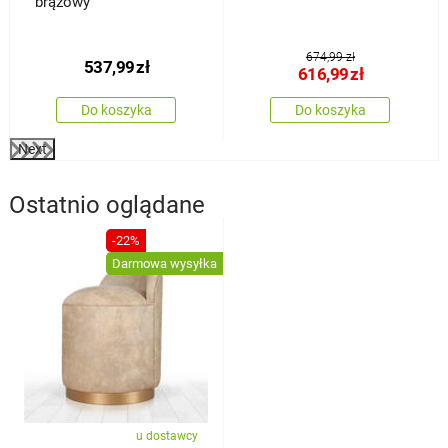
brązowy
674,99 zł
537,99
zł
616,99
zł
Do koszyka
Do koszyka
Next
Ostatnio oglądane
-22%
Darmowa wysyłka
u dostawcy