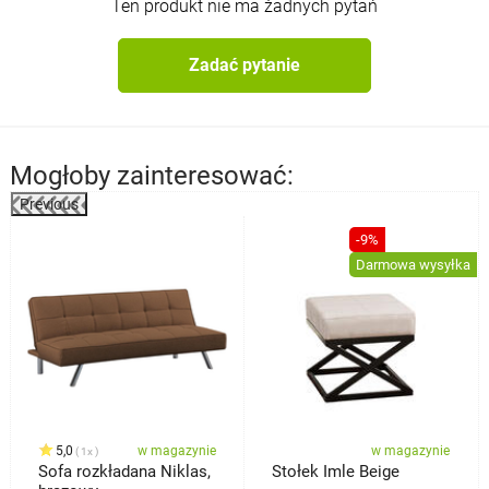
Ten produkt nie ma żadnych pytań
Zadać pytanie
Mogłoby zainteresować:
Previous
%
-9%
Darmowa wysyłka
5,0
w magazynie
w magazynie
1x
Sofa rozkładana Niklas,
Stołek Imle Beige