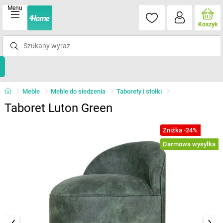
Menu
Koszyk
Meble
Meble do siedzenia
Taborety i stołki
Taboret Luton Green
Zniżka -24%
Darmowa wysyłka