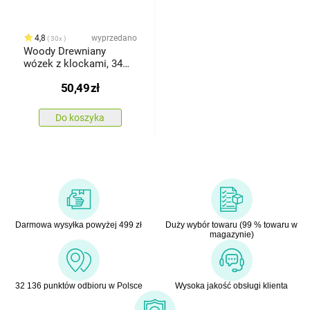
4,8
wyprzedano
30x
Woody Drewniany
wózek z klockami, 34
elem.
50,49
zł
Do koszyka
Darmowa wysyłka powyżej 499 zł
Duży wybór towaru (99 % towaru w
magazynie)
32 136 punktów odbioru w Polsce
Wysoka jakość obsługi klienta