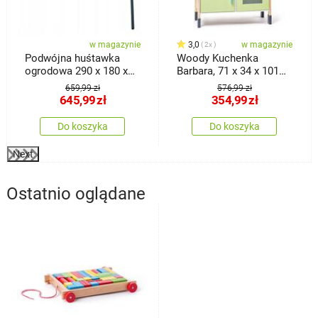
w magazynie
3,0
w magazynie
2x
Podwójna huśtawka
Woody Kuchenka
ogrodowa 290 x 180 x
Barbara, 71 x 34 x 101
200 cm
cm
659,99 zł
576,99 zł
645,99
zł
354,99
zł
Do koszyka
Do koszyka
Next
Ostatnio oglądane