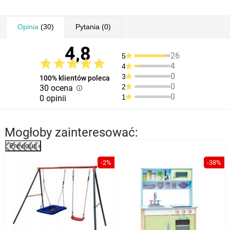
Opinia
(30)
Pytania
(0)
4,8
26
5
4
4
0
3
100% klientów poleca
0
2
30 ocena
0
1
0 opinii
Mogłoby zainteresować:
Previous
%
-2%
-38%