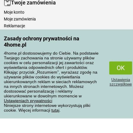
Twoje zamówienia
Moje konto
Moje zamówienia
Reklamacje
Odstąpienie od umowy
Zasady ochrony prywatności na
Zasady przetwarzania recenzji
4home.pl
4home.pl dostosowujemy do Ciebie. Na podstawie
Sposoby transportu
Twojego zachowania na stronie używamy plików
cookies w celu personalizacji jej zawartości oraz
OK
wyświetlania odpowiednich ofert i produktów.
Klikając przycisk „Rozumiem”, wyrażasz zgodę na
Metody płatności
używanie plików cookies do wyświetlania
Ustawienia
ukierunkowanych reklam w sieciach reklamowych
szczegółowe
na innych stronach internetowych. Możesz
dostosować personalizację i reklamy
ukierunkowane w dowolnym momencie w
Niezawodny sklep
Ustawieniach prywatności
Niniejsze strony internetowe wykorzystują pliki
cookie. Więcej informacji
tutaj
.
Ochrona danych osobowych