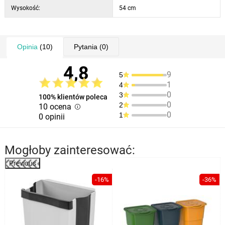
Wysokość:
54 cm
Opinia
(10)
Pytania
(0)
4,8
9
5
1
4
0
3
100% klientów poleca
0
2
10 ocena
0
1
0 opinii
Mogłoby zainteresować:
Previous
-16%
-36%