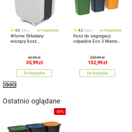
4,5
w magazynie
4,5
w magazynie
290x
849x
4Home Składany
Kosz do segregacji
wiszący kosz
odpadów Eco 3 Master
silikonowy na śmieci
50 l, 3 szt.
Clean
42,99 zł
239,99 zł
35,99
zł
152,99
zł
Do koszyka
Do koszyka
Next
Ostatnio oglądane
-35%