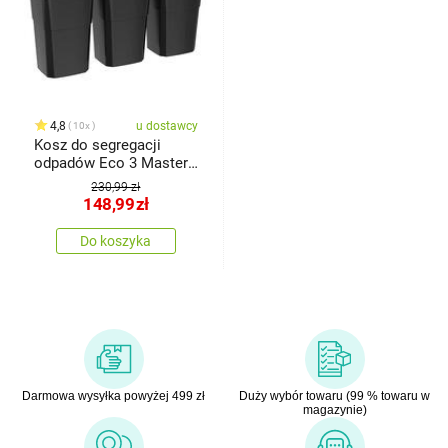
4,8
u dostawcy
10x
Kosz do segregacji
odpadów Eco 3 Master
50 l BLACK, 3 szt.
230,99 zł
148,99
zł
Do koszyka
Darmowa wysyłka powyżej 499 zł
Duży wybór towaru (99 % towaru w
magazynie)