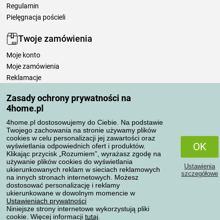
Regulamin
Pielęgnacja pościeli
Twoje zamówienia
Moje konto
Moje zamówienia
Reklamacje
Odstąpienie od umowy
Zasady ochrony prywatności na
Zasady przetwarzania recenzji
4home.pl
4home.pl dostosowujemy do Ciebie. Na podstawie
Sposoby transportu
Twojego zachowania na stronie używamy plików
cookies w celu personalizacji jej zawartości oraz
OK
wyświetlania odpowiednich ofert i produktów.
Klikając przycisk „Rozumiem”, wyrażasz zgodę na
Metody płatności
używanie plików cookies do wyświetlania
Ustawienia
ukierunkowanych reklam w sieciach reklamowych
szczegółowe
na innych stronach internetowych. Możesz
dostosować personalizację i reklamy
ukierunkowane w dowolnym momencie w
Niezawodny sklep
Ustawieniach prywatności
Niniejsze strony internetowe wykorzystują pliki
cookie. Więcej informacji
tutaj
.