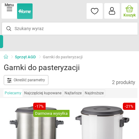
Menu
Koszyk
Sprzęt AGD
Garnki do pasteryzacji
Garnki do pasteryzacji
Określić parametry
2 produkty
Polecamy
Najczęściej kupowane
Najtańsze
Najdroższe
-17%
-21%
Darmowa wysyłka