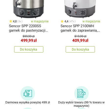
4,8
w magazynie
4,4
w magazynie
3x
47x
Sencor SPP 2200SS
Sencor SPP 2100WH
garnek do pasteryzacji,
garnek do zaprawiania,
nierdzewny
biały
599,99 zł
519,99 zł
499,99
zł
409,99
zł
Do koszyka
Do koszyka
Darmowa wysyłka powyżej 499 zł
Duży wybór towaru (99 % towaru w
magazynie)