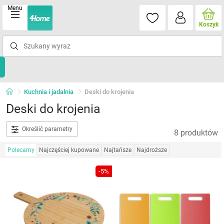
Menu
Koszyk
Kuchnia i jadalnia
Deski do krojenia
Deski do krojenia
Określić parametry
8 produktów
Polecamy
Najczęściej kupowane
Najtańsze
Najdroższe
-5%