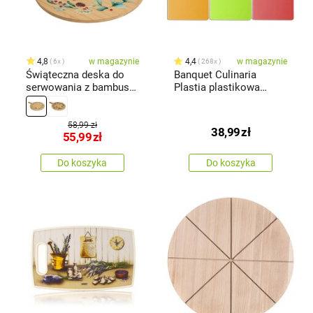
4,8
w magazynie
4,4
w magazynie
6x
268x
Świąteczna deska do
Banquet Culinaria
serwowania z bambusa
Plastia plastikowa
Wieniec II
deska do krojenia, 18,7
x 28,5 cm
58,99 zł
38,99
zł
55,99
zł
Do koszyka
Do koszyka