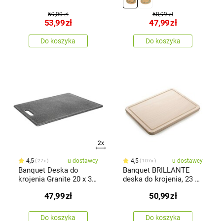
59,00 zł
58,99 zł
53,99
zł
47,99
zł
Do koszyka
Do koszyka
2x
4,5
u dostawcy
4,5
u dostawcy
27x
107x
Banquet Deska do
Banquet BRILLANTE
krojenia Granite 20 x 30
deska do krojenia, 23 x
cm
31 cm
47,99
zł
50,99
zł
Do koszyka
Do koszyka