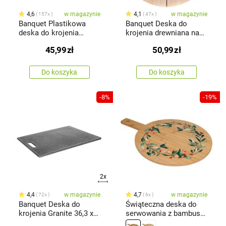
4,6
w magazynie
4,1
w magazynie
157x
47x
Banquet Plastikowa
Banquet Deska do
deska do krojenia
krojenia drewniana na
Lavender
pizzę BRILLANTE 32 x
45,99
zł
50,99
zł
1,5 cm
Do koszyka
Do koszyka
-8%
-19%
2x
4,4
w magazynie
4,7
w magazynie
72x
6x
Banquet Deska do
Świąteczna deska do
krojenia Granite 36,3 x
serwowania z bambusa
27,5 cm
Wieniec I