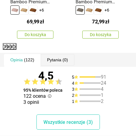
Bamboo Premium
Bamboo Premium
ręczników różowy, 70 x
ręczników szary, 70 x
+6
+6
140 cm, 50 x 100 cm
140 cm, 50 x 100 cm
69,99
zł
72,99
zł
Do koszyka
Do koszyka
Next
Opinia
(122)
Pytania
(0)
4,5
91
5
24
4
4
3
95% klientów poleca
1
2
122 ocena
2
1
3 opinii
Wszystkie recenzje (3)