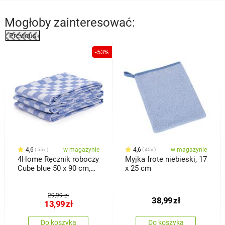
Mogłoby zainteresować:
Previous
%
-53%
4,6
w magazynie
4,6
w magazynie
55x
45x
4Home Ręcznik roboczy
Myjka frote niebieski, 17
Cube blue 50 x 90 cm,
x 25 cm
zestaw 3 szt.
29,99 zł
38,99
zł
13,99
zł
Do koszyka
Do koszyka