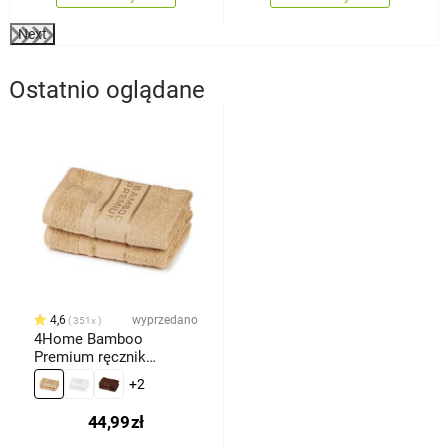
Next
Ostatnio oglądane
4,6
wyprzedano
351x
4Home Bamboo
Premium ręcznik
beżowy, 50 x 100 cm, 2
+2
szt.
44,99
zł