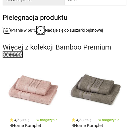
Pielęgnacja produktu
Pranie w 60°C
Nadaje się do suszarki bębnowej
Więcej z kolekcji
Bamboo Premium
Previous
4,7
w magazynie
4,7
w magazynie
472x
452x
4Home Komplet
4Home Komplet