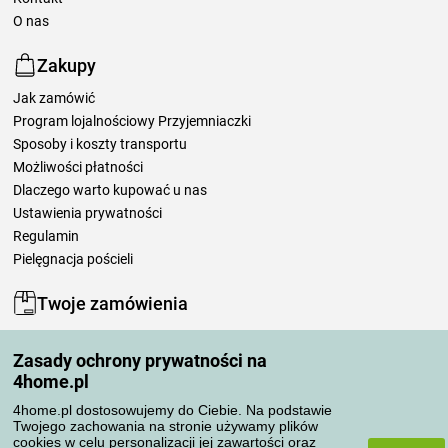
O nas
Zakupy
Jak zamówić
Program lojalnościowy Przyjemniaczki
Sposoby i koszty transportu
Możliwości płatności
Dlaczego warto kupować u nas
Ustawienia prywatności
Regulamin
Pielęgnacja pościeli
Twoje zamówienia
Moje konto
Zasady ochrony prywatności na
Moje zamówienia
4home.pl
Reklamacje
Odstąpienie od umowy
4home.pl dostosowujemy do Ciebie. Na podstawie
Twojego zachowania na stronie używamy plików
Zasady przetwarzania recenzji
cookies w celu personalizacji jej zawartości oraz