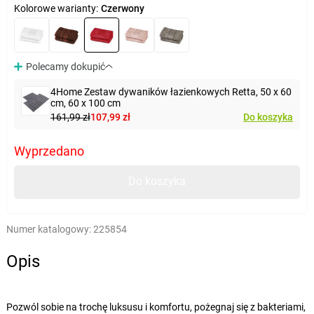
Kolorowe warianty:
Czerwony
Polecamy dokupić
4Home Zestaw dywaników łazienkowych Retta, 50 x 60
cm, 60 x 100 cm
161,99 zł
107,99 zł
Do koszyka
Wyprzedano
Do koszyka
Numer katalogowy:
225854
Opis
Pozwól sobie na trochę luksusu i komfortu, pożegnaj się z bakteriami,